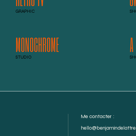
GRAPHIC
SH
MONOCHROME
A
STUDIO
SH
Me contacter :
hello@benjamindelattre.