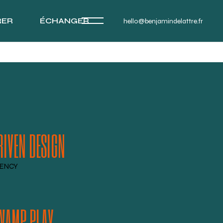
RER
ÉCHANGER
hello@benjamindelattre.fr
RIVEN DESIGN
ENCY
WAMP PLAY