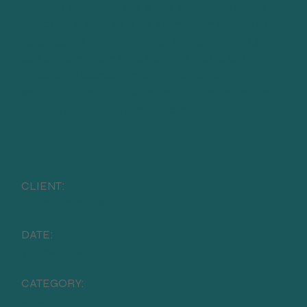
senectus et. Feugiat sed lectus vestibulum mattis.
Nunc mattis enim ut tellus elementum sagittis. Est
pellentesque elit ullamcorper dignissim cras. Leo
duis ut diam quam nulla porttitor massa id. Urna
molestie at elementum eu. Id neque aliquam
vestibulum morbi. Nulla malesuada pellentesque
elit eget gravida nisl rhoncus cum.
CLIENT:
Qode Interactive
DATE:
9 novembre 2022
CATEGORY:
Studio