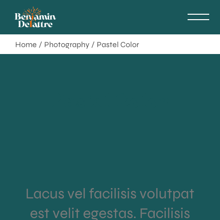
Home
Photography
Pastel Color
Pastel Color
Lacus vel facilisis volutpat
est velit egestas. Facilisis