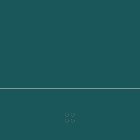
aucibus a pellentesque. Nibh tortor id aliquet lectus
entum vitae sapien pellentesque habitant morbi tristique
attis. Nunc mattis enim ut tellus elementum sagittis. Est
. Leo duis ut diam quam nulla porttitor massa id. Urna
 vestibulum morbi. Nulla malesuada pellentesque elit