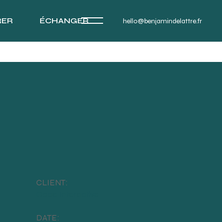
RER
ÉCHANGER
hello@benjamindelattre.fr
CLIENT:
Qode Interactive
DATE: