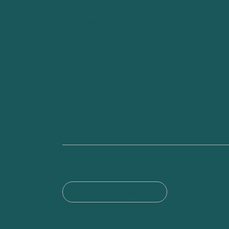
Feugiat scelerisque varius morbi enim nunc f
proin. Sed sed risus pretium quam. A condim
senectus et. Feugiat sed lectus vestibulum m
pellentesque elit ullamcorper dignissim cras
molestie at elementum eu. Id neque aliquam
eget gravida nisl rhoncus cum.
PREV PROJECT