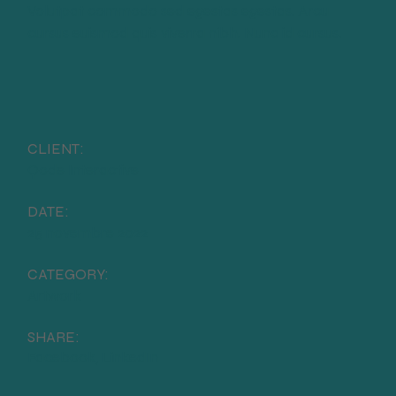
Volutpat commodo sed egestas egestas. Arcu
cursus euismod quis viverra nibh. Nunc id cursus.
CLIENT:
Qode Interactive
DATE:
25 novembre 2022
CATEGORY:
Artwork
SHARE:
Facebook
LinkedIn